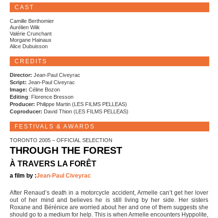
CAST
Camille Berthomier
Aurélien Wiik
Valérie Crunchant
Morgane Hainaux
Alice Dubuisson
CREDITS
Director:
Jean-Paul Civeyrac
Script:
Jean-Paul Civeyrac
Image:
Céline Bozon
Editing
: Florence Bresson
Producer:
Philippe Martin (LES FILMS PELLEAS)
Coproducer:
David Thion (LES FILMS PELLEAS)
FESTIVALS & AWARDS
TORONTO 2005 – OFFICIAL SELECTION
THROUGH THE FOREST
À TRAVERS LA FORÊT
a film by :
Jean-Paul Civeyrac
After Renaud’s death in a motorcycle accident, Armelle can’t get her lover
out of her mind and believes he is still living by her side. Her sisters
Roxane and Bérénice are worried about her and one of them suggests she
should go to a medium for help. This is when Armelle encounters Hyppolite,