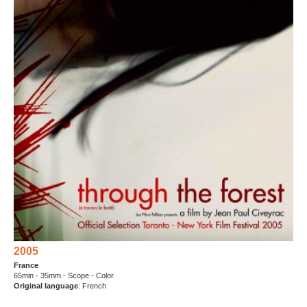
2005
France
65min - 35mm - Scope - Color
Original language
: French