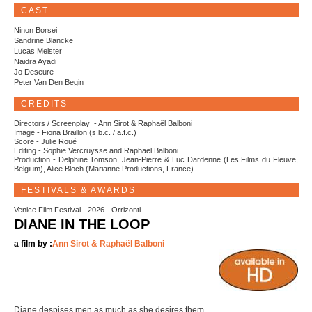
CAST
Ninon Borsei
Sandrine Blancke
Lucas Meister
Naidra Ayadi
Jo Deseure
Peter Van Den Begin
CREDITS
Directors / Screenplay - Ann Sirot & Raphaël Balboni
Image - Fiona Braillon (s.b.c. / a.f.c.)
Score - Julie Roué
Editing - Sophie Vercruysse and Raphaël Balboni
Production - Delphine Tomson, Jean-Pierre & Luc Dardenne (Les Films du Fleuve,
Belgium), Alice Bloch (Marianne Productions, France)
FESTIVALS & AWARDS
Venice Film Festival - 2026 - Orrizonti
DIANE IN THE LOOP
a film by :
Ann Sirot & Raphaël Balboni
Diane despises men as much as she desires them.