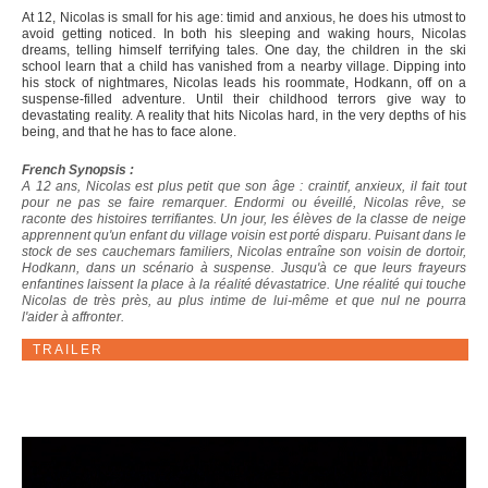
At 12, Nicolas is small for his age: timid and anxious, he does his utmost to
avoid getting noticed. In both his sleeping and waking hours, Nicolas
dreams, telling himself terrifying tales. One day, the children in the ski
school learn that a child has vanished from a nearby village. Dipping into
his stock of nightmares, Nicolas leads his roommate, Hodkann, off on a
suspense-filled adventure. Until their childhood terrors give way to
devastating reality. A reality that hits Nicolas hard, in the very depths of his
being, and that he has to face alone.
French Synopsis :
A 12 ans, Nicolas est plus petit que son âge : craintif, anxieux, il fait tout
pour ne pas se faire remarquer. Endormi ou éveillé, Nicolas rêve, se
raconte des histoires terrifiantes. Un jour, les élèves de la classe de neige
apprennent qu'un enfant du village voisin est porté disparu. Puisant dans le
stock de ses cauchemars familiers, Nicolas entraîne son voisin de dortoir,
Hodkann, dans un scénario à suspense. Jusqu'à ce que leurs frayeurs
enfantines laissent la place à la réalité dévastatrice. Une réalité qui touche
Nicolas de très près, au plus intime de lui-même et que nul ne pourra
l'aider à affronter.
TRAILER