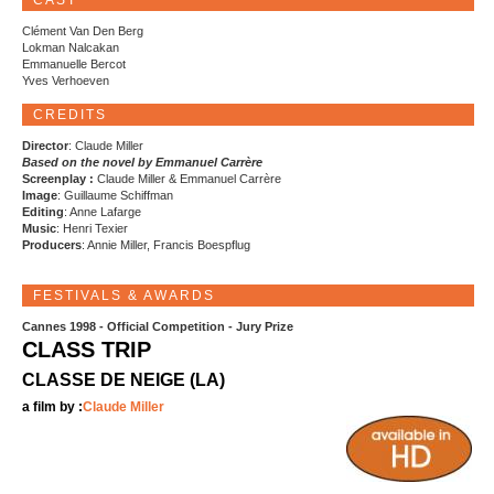
CAST
Clément Van Den Berg
Lokman Nalcakan
Emmanuelle Bercot
Yves Verhoeven
CREDITS
Director
: Claude Miller
Based on the novel by Emmanuel Carrère
Screenplay :
Claude Miller & Emmanuel Carrère
Image
: Guillaume Schiffman
Editing
: Anne Lafarge
Music
: Henri Texier
Producers
: Annie Miller, Francis Boespflug
FESTIVALS & AWARDS
Cannes 1998 - Official Competition - Jury Prize
CLASS TRIP
CLASSE DE NEIGE (LA)
a film by :
Claude Miller