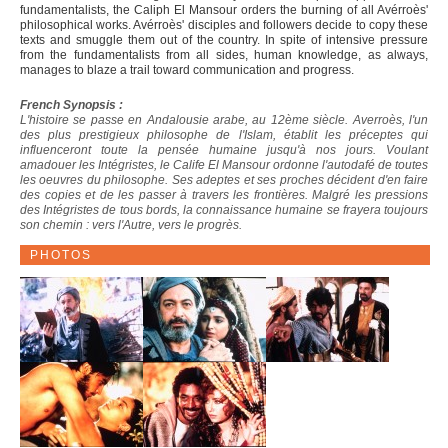
fundamentalists, the Caliph El Mansour orders the burning of all Avérroès'
philosophical works. Avérroès' disciples and followers decide to copy these
texts and smuggle them out of the country. In spite of intensive pressure
from the fundamentalists from all sides, human knowledge, as always,
manages to blaze a trail toward communication and progress.
French Synopsis :
L'histoire se passe en Andalousie arabe, au 12ème siècle. Averroès, l'un
des plus prestigieux philosophe de l'Islam, établit les préceptes qui
influenceront toute la pensée humaine jusqu'à nos jours. Voulant
amadouer les Intégristes, le Calife El Mansour ordonne l'autodafé de toutes
les oeuvres du philosophe. Ses adeptes et ses proches décident d'en faire
des copies et de les passer à travers les frontières. Malgré les pressions
des Intégristes de tous bords, la connaissance humaine se frayera toujours
son chemin : vers l'Autre, vers le progrès.
PHOTOS