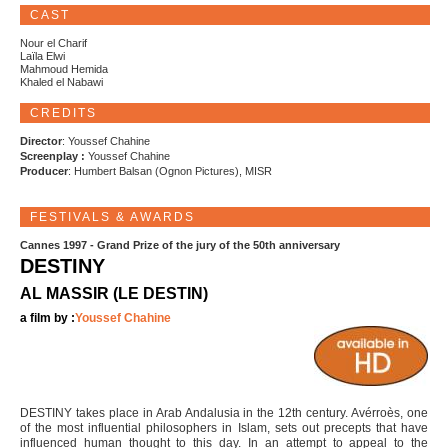
CAST
Nour el Charif
Laïla Elwi
Mahmoud Hemida
Khaled el Nabawi
CREDITS
Director
: Youssef Chahine
Screenplay :
Youssef Chahine
Producer
: Humbert Balsan (Ognon Pictures), MISR
FESTIVALS & AWARDS
Cannes 1997 - Grand Prize of the jury of the 50th anniversary
DESTINY
AL MASSIR (LE DESTIN)
a film by :
Youssef Chahine
DESTINY takes place in Arab Andalusia in the 12th century. Avérroès, one
of the most influential philosophers in Islam, sets out precepts that have
influenced human thought to this day. In an attempt to appeal to the