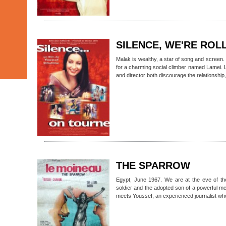
SILENCE, WE'RE ROL
Malak is wealthy, a star of song and screen. I
for a charming social climber named Lamei. 
and director both discourage the relationship
THE SPARROW
Egypt, June 1967. We are at the eve of th
soldier and the adopted son of a powerful me
meets Youssef, an experienced journalist who