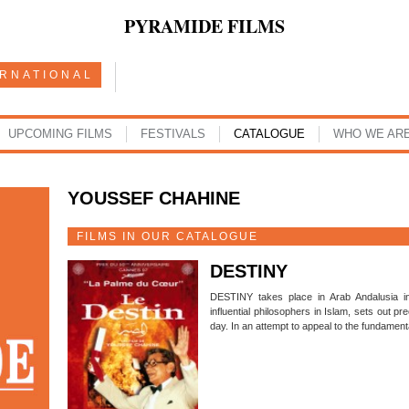
PYRAMIDE FILMS
ERNATIONAL
UPCOMING FILMS
FESTIVALS
CATALOGUE
WHO WE AR
YOUSSEF CHAHINE
FILMS IN OUR CATALOGUE
DESTINY
DESTINY takes place in Arab Andalusia in
influential philosophers in Islam, sets out p
day. In an attempt to appeal to the fundament