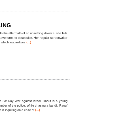
LING
n the aftermath of an unsettling divorce, she falls
Love turns to obsession. Her regular screenwriter
(...)
, which jeopardizes
e Six-Day War against Israel. Raouf is a young
mber of the police. While chasing a bandit, Raouf
(...)
 is inquiring on a case of