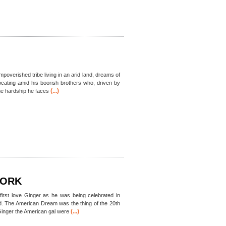
overished tribe living in an arid land, dreams of
focating amid his boorish brothers who, driven by
(...)
the hardship he faces
YORK
 first love Ginger as he was being celebrated in
. The American Dream was the thing of the 20th
(...)
Ginger the American gal were