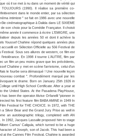
ue où il se met à nu dans un moment de vérité qui
 TOUJOURS (1990). Il réalise sa première co-
nitivement dans le monde entier, par sa sélection
cinéma intimiste " se fait en 1986 avec une nouvelle
nd rôle cinématographique à Dalida dans LE SIXIEME
e son choix pour la Comédie Française. Il choisit
La même année il commence à écrire L'EMIGRE, une
 réaliser depuis les années 50 et dont il achève la
uxquels Youssef Chahine répond quelques années plus
cueilli en Sélection Officielle au 50è Festival de
Festival. Sous ses allures de western, ce film est
'intolérance. En 1998 il tourne L'AUTRE, film par
vec un film un peu moins grave que les précédents,
f Chahine y met en scène l'arrivisme, celui d'un
Mais le fourbe sera démasqué ! Une nouvelle leçon
n nouveau combat ". Profondément marqué par les
évoquant le drame. Born on January 25th 1926 in
ollege until High School Certificate. After a year at
 to the United States. At the Pasadena PlayHouse,
 has been the operator Alvise Orfanelli “pioneer in
rected his first feature film BABA AMINE in 1949 In
Film Festival for THE CHOICE. In 1972, with THE
 a Silver Bear and the Grand Jury Prise as well in
me an autobiographic trilogy, completed with AN
1992, Jacques Lassalle proposed him to stage
Albert Camus' Caligula, which turned to be a huge
haracter of Joseph, son of Jacob. This had been a
ed at the Cannes Film Festival, Chahine is awarded