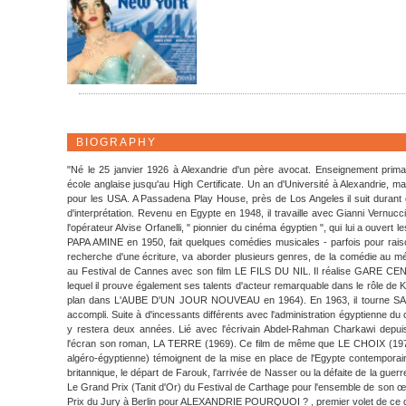
BIOGRAPHY
"Né le 25 janvier 1926 à Alexandrie d'un père avocat. Enseignement prima
école anglaise jusqu'au High Certificate. Un an d'Université à Alexandrie, mais
pour les USA. A Passadena Play House, près de Los Angeles il suit duran
d'interprétation. Revenu en Egypte en 1948, il travaille avec Gianni Vernucc
l'opérateur Alvise Orfanelli, " pionnier du cinéma égyptien ", qui lui a ouvert l
PAPA AMINE en 1950, fait quelques comédies musicales - parfois pour raison 
recherche d'une écriture, va aborder plusieurs genres, de la comédie au mél
au Festival de Cannes avec son film LE FILS DU NIL. Il réalise GARE CE
lequel il prouve également ses talents d'acteur remarquable dans le rôle de K
plan dans L'AUBE D'UN JOUR NOUVEAU en 1964). En 1963, il tourne SALADI
accompli. Suite à d'incessants différents avec l'administration égyptienne du 
y restera deux années. Lié avec l'écrivain Abdel-Rahman Charkawi depu
l'écran son roman, LA TERRE (1969). Ce film de même que LE CHOIX (19
algéro-égyptienne) témoignent de la mise en place de l'Egypte contempora
britannique, le départ de Farouk, l'arrivée de Nasser ou la défaite de la guerre 
Le Grand Prix (Tanit d'Or) du Festival de Carthage pour l'ensemble de son œu
Prix du Jury à Berlin pour ALEXANDRIE POURQUOI ? , premier volet de ce qui 