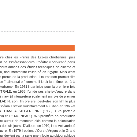
ire chez les Frères des Ecoles chrétiennes, puis
 ne s'intéressant qu'au théâtre il parvient à partir
t deux années des études techniques de cinéma et
io, documentariste italien né en Egypte. Mais c'est
es portes de la production. Il tourne son premier film
" alimentaire " comme il le dit lui-même, et, à la
odrame. En 1951 il participe pour la première fois
NTRALE, en 1958, l'un de ses chefs-d'œuvre dans
innawi (il interprétera également un rôle de premier
N, son film préféré, peut-être son film le plus
cinéma il s'exile volontairement au Liban en 1965 et
is DJAMILA L'ALGERIENNE (1958), il va porter à
70) et LE MOINEAU (1973 première co-production
ine autour de moments-clés comme la colonisation
des six jours. D'ailleurs en 1970, il se voit attribué
vre. En 1979 il obtient L'Ours d'Argent et le Grand
devient par la suite une trilogie autobiographique