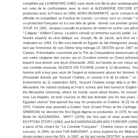
complétée par LA MEMOIRE (1982) sans doute son film le plus autobiographiq
est celui de la confrontation avec la mort et ALEXANDRIE ENCORE ET
production avec la France en 1984, ADIEU BONAPARTE, qui le consacre défi
officielle en compétition au Festival de Cannes. Le retour vers un certain " 
co-production française où il a une idée de génie : donner son premier gra
JOUR. En 1992, Jacques Lassalle lui propose de mettre en scène une pièce d
" Caligula " d'Albert Camus. La pièce connaît un immense succès public. 
histoire inspirée du récit biblique sur Joseph, fils de Jacob, qu'il rêve de
réalisation en 1994. Ce film sera interdit en Egypte du fait d'intégristes a
tard par l'entremise de son 33ème long métrage LE DESTIN qui en 1997 est ac
Cannes. Présentation couronnée par le Prix du Cinquantième Anniversaire du 
une satire cinglante des sectes qui en Occident comme en Orient prêchent l
lequel il veut donner une leçon d'humanité. 2001 est l'année de son retour a
une comédie musicale, SILENCE ON TOURNE (sortie le 12 décembre). Yousse
homme prêt à tout pour avoir de l'argent et notamment abuser les femmes. 
d'humanité donnée par Youssef Chahine, et comme il le dit lui même " u
événements du 11 septembre 2001, Youssef Chahine songe déjà à un film 
Alexandria. He started studying at Friar’s school, and then turned to English C
the Alexandria University, where he mostly cared about theatre, he moved
near Los Angeles, he took courses on film and dramatic arts for two years. It
Egyptian cinema” that opened the way for production to Chahine. At 23, he di
1970, Chahine was awarded a Golden Tanit (Grand Prise) at the Carthage 
SPARROW, he directed the first Egypt-Algeria co-production. In 1979, he won
Berlin for ALEXANDRIA... WHY? (1978), the first part of what would beco
EGYPTIAN STORY (1982) and ALEXANDRIA AGAIN AND FOREVER (1990). In 
a piece of his choice for “La Comédie Française” : Chahine chose to adapt 
success. In 1994, he shot THE EMIGRANT, a story inspired by the Biblical c
dream-project since the 50’s. In 1997, as his last movie DESTINY is present