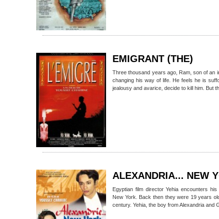
EMIGRANT (THE)
Three thousand years ago, Ram, son of an imp
changing his way of life. He feels he is suf
jealousy and avarice, decide to kill him. But 
ALEXANDRIA... NEW 
Egyptian film director Yehia encounters his
New York. Back then they were 19 years old
century. Yehia, the boy from Alexandria and 