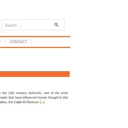
E
CONTACT
 the 12th century. Avérroès, one of the most
recepts that have influenced human thought to this
(...)
alists, the Caliph El Mansour