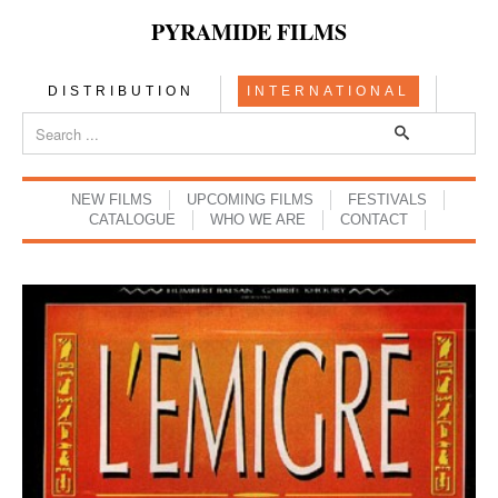
PYRAMIDE FILMS
DISTRIBUTION
INTERNATIONAL
NEW FILMS
UPCOMING FILMS
FESTIVALS
CATALOGUE
WHO WE ARE
CONTACT