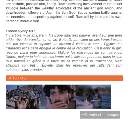
are solitude, passion and, finally, Ram's unwilling involvement in the power
struggle between the wealthy advocates of the ancient god Amon, and
downtrodden followers of Aton, the Sun God. But by waging battle against
his enemies, and especially against himself, Ram will try to create his own,
personal moral vision.
French Synopsis :
Il y a trois mille ans, Ram, fils d'une tribu très pauvre vivant sur une terre
aride, rêve de transformer sa vie. Il étouffe au milieu de ses frères frustres
qui, par jalousie et cupidité, en arrivent à vouloir le tuer. L'Égypte des
Pharaons est à cette époque le centre de la civilisation. C'est donc là qu'il
rêve de partir pour apprendre. Malgré les réticences de son père qui
l'adore, malgré la haine de ses frères qui le laissent pour mort dans la cale
d'un bateau et, grâce à la force de sa volonté et la Providence, Ram
atteindra son but : l'Égypte. Mais les épreuves qui l'attendent sont
autrement plus grandes.
PHOTOS
>>Download the images