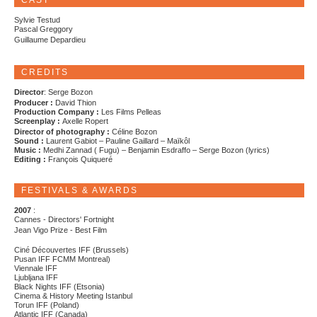
CAST
Sylvie Testud
Pascal Greggory
Guillaume Depardieu
CREDITS
Director
: Serge Bozon
Producer :
David Thion
Production Company :
Les Films Pelleas
Screenplay :
Axelle Ropert
Director of photography :
Céline Bozon
Sound :
Laurent Gabiot – Pauline Gaillard – Maïkôl
Music :
Medhi Zannad ( Fugu) – Benjamin Esdraffo – Serge Bozon (lyrics)
Editing :
François Quiqueré
FESTIVALS & AWARDS
2007
:
Cannes - Directors' Fortnight
Jean Vigo Prize - Best Film
Ciné Découvertes IFF (Brussels)
Pusan IFF FCMM Montreal)
Viennale IFF
Ljubljana IFF
Black Nights IFF (Etsonia)
Cinema & History Meeting Istanbul
Torun IFF (Poland)
Atlantic IFF (Canada)