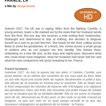
FRANCE, LA
a film by :
Serge Bozon
Autumn 1917. Far off, war is raging. Miles from the fighting, Camille, a
young woman, leads a life marked out by the news that her husband sends
from the front. But one day she receives a note ending their relationship.
Distraught and determined to stop at nothing, she decides to disguise
herself as a man to go and find him. She heads for the front, cutting across
fields to avoid the gendarmes. In a forest, she comes across a small group
of soldiers who do not suspect her true identity. She follows them,
embarking on a new life and, as the days and nights pass, discovers what
she could never have imagined, what her husband had never told her and
what her new companions will avoid revealing to her: France.
French Synopsis :
Automne 1917. Au loin, la guerre bat son plein. A l’arrière, Camille, une
jeune femme, vit au rythme des nouvelles de son mari parti au front. Mais
un jour elle reçoit une courte lettre de rupture. Bouleversée et prête à tout,
elle décide de se travestir en homme pour le rejoindre. Elle se dirige vers
le front, empruntant les chemins de traverse afin d’échapper à la vigilance
des gendarmes. Dans une forêt, elle rencontre une petite troupe de soldats
qui ne se doutent pas de sa véritable identité. Elle va les suivre et changer
ainsi de vie, découvrant au fil des jours et des nuits ce qu’elle n’aurait pu
imaginer, ce que son mari ne lui avait jamais raconté et ce que ses
nouveaux compagnons se garderont de lui révéler : la France.