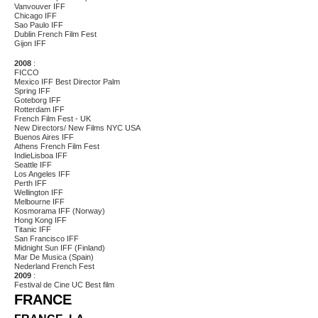
Vanvouver IFF
Chicago IFF
Sao Paulo IFF
Dublin French Film Fest
Gijon IFF
2008
:
FICCO
Mexico IFF Best Director Palm
Spring IFF
Goteborg IFF
Rotterdam IFF
French Film Fest - UK
New Directors/ New Films NYC USA
Buenos Aires IFF
Athens French Film Fest
IndieLisboa IFF
Seattle IFF
Los Angeles IFF
Perth IFF
Wellington IFF
Melbourne IFF
Kosmorama IFF (Norway)
Hong Kong IFF
Titanic IFF
San Francisco IFF
Midnight Sun IFF (Finland)
Mar De Musica (Spain)
Nederland French Fest
2009
:
Festival de Cine UC Best film
FRANCE