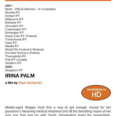
2007 :
Berlin - Official Selection - In Competition
Mumbai IFF
Durban IFF
Melbourne IFF
Brisbane IFF
Jerusalem IFF
Copenhagen IFF
Norwegian IFF
Espoo Cine IFF (Finland)
Transylvania IFF
Tapei IFF
Manilia IFF
World Film Festival in Montreal
Era New Horizons (Poland)
Thessaloniki IFF
Pula IFF (croatia)
Sarajevo IFF
2008 :
Singapore IFF
IRINA PALM
a film by :
Sam Garbarski
Middle-aged Maggie must find a way to get enough money for her
grandson’s lifesaving medical treatment and lift the dwindling hopes of her
only son Tom and his wife Sarah. Desperation leads the respectable,