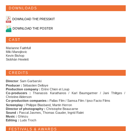
DOWNLOADS
DOWNLOAD THE PRESSKIT
DOWNLOAD THE POSTER
CAST
Marianne Faithfull
Miki Manojlovic
Kevin Bishop
Siobhán Hewlett
CREDITS
Director
: Sam Garbarski
Producer :
Sébastien Delloye
Production company :
Entre Chien et Loup
Co-producers :
Thanassis Karathanos / Karl Baumgartner / Jani Thiltges /
Christine Alderson
Co-production companies :
Pallas Film / Samsa Film / Ipso Facto Films
Screenplay :
Philippe Blasband, Martin Herron
Director of photography :
Christophe Beaucarne
Sound :
Pascal Jasmes, Thomas Gauder, Ingrid Ralet
Music :
Ghinzu
Editing :
Ludo Troch
FESTIVALS & AWARDS