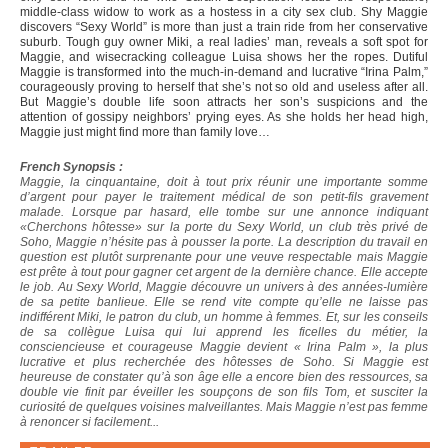
middle-class widow to work as a hostess in a city sex club. Shy Maggie
discovers “Sexy World” is more than just a train ride from her conservative
suburb. Tough guy owner Miki, a real ladies’ man, reveals a soft spot for
Maggie, and wisecracking colleague Luisa shows her the ropes. Dutiful
Maggie is transformed into the much-in-demand and lucrative “Irina Palm,”
courageously proving to herself that she’s not so old and useless after all.
But Maggie’s double life soon attracts her son’s suspicions and the
attention of gossipy neighbors’ prying eyes. As she holds her head high,
Maggie just might find more than family love…
French Synopsis :
Maggie, la cinquantaine, doit à tout prix réunir une importante somme
d’argent pour payer le traitement médical de son petit-fils gravement
malade. Lorsque par hasard, elle tombe sur une annonce indiquant
«Cherchons hôtesse» sur la porte du Sexy World, un club très privé de
Soho, Maggie n’hésite pas à pousser la porte. La description du travail en
question est plutôt surprenante pour une veuve respectable mais Maggie
est prête à tout pour gagner cet argent de la dernière chance. Elle accepte
le job. Au Sexy World, Maggie découvre un univers à des années-lumière
de sa petite banlieue. Elle se rend vite compte qu’elle ne laisse pas
indifférent Miki, le patron du club, un homme à femmes. Et, sur les conseils
de sa collègue Luisa qui lui apprend les ficelles du métier, la
consciencieuse et courageuse Maggie devient « Irina Palm », la plus
lucrative et plus recherchée des hôtesses de Soho. Si Maggie est
heureuse de constater qu’à son âge elle a encore bien des ressources, sa
double vie finit par éveiller les soupçons de son fils Tom, et susciter la
curiosité de quelques voisines malveillantes. Mais Maggie n’est pas femme
à renoncer si facilement...