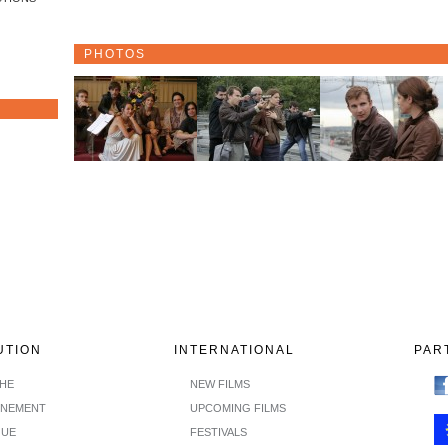
PHOTOS
UTION
INTERNATIONAL
PAR
CHE
NEW FILMS
INEMENT
UPCOMING FILMS
GUE
FESTIVALS