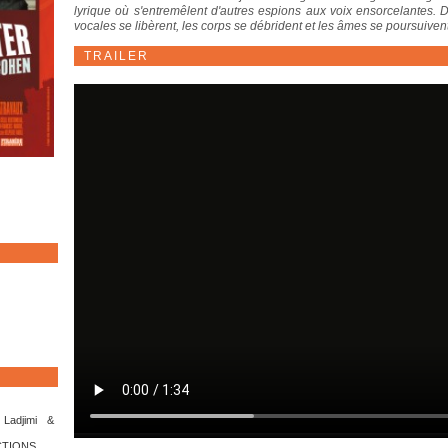
lyrique où s'entremêlent d'autres espions aux voix ensorcelantes.
vocales se libèrent, les corps se débrident et les âmes se poursuivent
TRAILER
 Ladjimi &
CTIONS