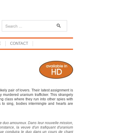
E
CONTACT
ely pair of lovers. Their latest assignment is
y murdered uranium trafficker. This strangely
g class where they run into other spies with
s to sing, bodies intermingle and hearts are
ble duo amoureux. Dans leur nouvelle mission,
nstance, la veuve d'un trafiquant d'uranium
nue conduira le duo dans un cours de chant