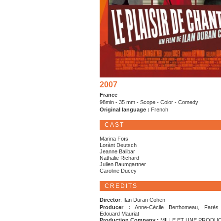
2007
France
98min - 35 mm - Scope - Color - Comedy
Original language :
French
CAST
Marina Foïs
Lorànt Deutsch
Jeanne Balibar
Nathalie Richard
Julien Baumgartner
Caroline Ducey
CREDITS
Director
: Ilan Duran Cohen
Producer :
Anne-Cécile Berthomeau, Farès
Edouard Mauriat
Production Company :
MILLE ET UNE PRODU