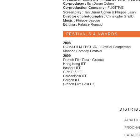
Co-producer :
Ilan Duran Cohen
Co-production Company :
FUGITIVE
Screenplay :
Ilan Duran Cohen & Philippe Lasry
Director of photography :
Christophe Graillot
Music :
Philippe Basque
Editing :
Fabrice Rouaud
FESTIVALS & AWARDS
2008
:
ROMA FILM FESTIVAL - Official Competition
Monaco Comedy Festival
2009
:
French Film Fest - Greece
Hong Kong IFF
Istanbul IFF
CPH PIX IFF
Philadelphia IFF
Bergen IFF
French Film Fest UK
DISTRIB
A L'AFFI
PROCHA
CATALO