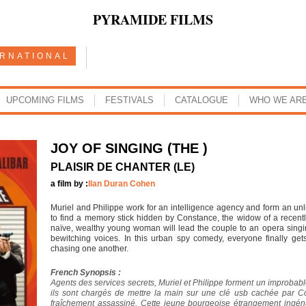
PYRAMIDE FILMS
ERNATIONAL
UPCOMING FILMS
FESTIVALS
CATALOGUE
WHO WE AR
JOY OF SINGING (THE )
PLAISIR DE CHANTER (LE)
a film by :
Ilan Duran Cohen
Muriel and Philippe work for an intelligence agency and form an unlik
to find a memory stick hidden by Constance, the widow of a recentl
naïve, wealthy young woman will lead the couple to an opera singin
bewitching voices. In this urban spy comedy, everyone finally get
chasing one another.
French Synopsis :
Agents des services secrets, Muriel et Philippe forment un improba
ils sont chargés de mettre la main sur une clé usb cachée par Co
fraîchement assassiné. Cette jeune bourgeoise étrangement ingé