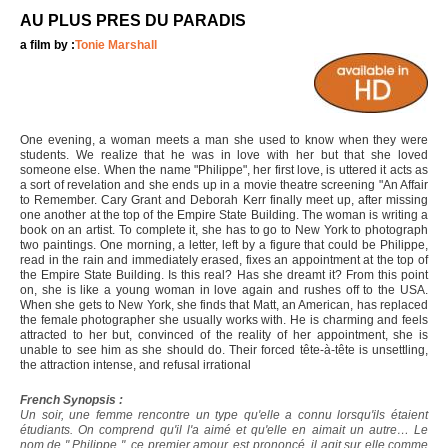
AU PLUS PRES DU PARADIS
a film by :
Tonie Marshall
One evening, a woman meets a man she used to know when they were
students. We realize that he was in love with her but that she loved
someone else. When the name "Philippe", her first love, is uttered it acts as
a sort of revelation and she ends up in a movie theatre screening "An Affair
to Remember. Cary Grant and Deborah Kerr finally meet up, after missing
one another at the top of the Empire State Building. The woman is writing a
book on an artist. To complete it, she has to go to New York to photograph
two paintings. One morning, a letter, left by a figure that could be Philippe,
read in the rain and immediately erased, fixes an appointment at the top of
the Empire State Building. Is this real? Has she dreamt it? From this point
on, she is like a young woman in love again and rushes off to the USA.
When she gets to New York, she finds that Matt, an American, has replaced
the female photographer she usually works with. He is charming and feels
attracted to her but, convinced of the reality of her appointment, she is
unable to see him as she should do. Their forced tête-à-tête is unsettling,
the attraction intense, and refusal irrational
French Synopsis :
Un soir, une femme rencontre un type qu'elle a connu lorsqu'ils étaient
étudiants. On comprend qu'il l'a aimé et qu'elle en aimait un autre… Le
nom de " Philippe ", ce premier amour, est prononcé, il agit sur elle comme