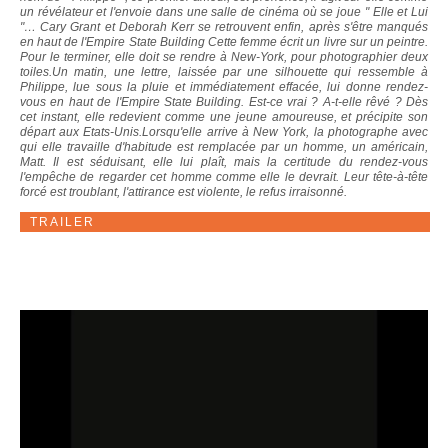
un révélateur et l'envoie dans une salle de cinéma où se joue " Elle et Lui
"… Cary Grant et Deborah Kerr se retrouvent enfin, après s'être manqués
en haut de l'Empire State Building Cette femme écrit un livre sur un peintre.
Pour le terminer, elle doit se rendre à New-York, pour photographier deux
toiles.Un matin, une lettre, laissée par une silhouette qui ressemble à
Philippe, lue sous la pluie et immédiatement effacée, lui donne rendez-
vous en haut de l'Empire State Building. Est-ce vrai ? A-t-elle rêvé ? Dès
cet instant, elle redevient comme une jeune amoureuse, et précipite son
départ aux Etats-Unis.Lorsqu'elle arrive à New York, la photographe avec
qui elle travaille d'habitude est remplacée par un homme, un américain,
Matt. Il est séduisant, elle lui plaît, mais la certitude du rendez-vous
l'empêche de regarder cet homme comme elle le devrait. Leur tête-à-tête
forcé est troublant, l'attirance est violente, le refus irraisonné.
TRAILER