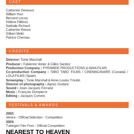
CAST
Catherine Deneuve
William Hurt
Bernard Lecoq
Hélène Fillières
Nathalie Richard
Catherine Retore
Gilbert Melki
Patrice Chereau
CREDITS
Director:
Tonie Marshall
Producer :
Fabienne Vonier & Gilles Sandoz
Production Company :
PYRAMIDE PRODUCTIONS & MAIA FILMS
Co-production Company :
TABO TABO FILMS / CINEMAGINAIRE (Canada) /
LOLA FILMS (Spain)
Screenplay :
Tonie Marshall & Anne-Louise Trividic
Director of photography :
Agnes Godard
Sound :
Jean-Jacques Ferrand
Music :
François Dompierre
Editing :
Jacques Comets
FESTIVALS & AWARDS
2002:
Venice - Official Selection - Competition
2003:
Tubingen Film Fest - Official Competition
NEAREST TO HEAVEN