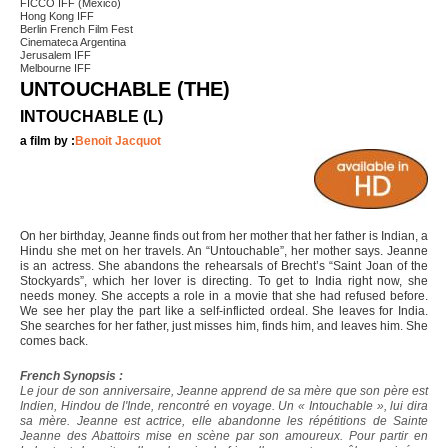
FICCO IFF (Mexico)
Hong Kong IFF
Berlin French Film Fest
Cinemateca Argentina
Jerusalem IFF
Melbourne IFF
UNTOUCHABLE (THE)
INTOUCHABLE (L)
a film by :
Benoit Jacquot
On her birthday, Jeanne finds out from her mother that her father is Indian, a
Hindu she met on her travels. An “Untouchable”, her mother says. Jeanne
is an actress. She abandons the rehearsals of Brecht’s “Saint Joan of the
Stockyards”, which her lover is directing. To get to India right now, she
needs money. She accepts a role in a movie that she had refused before.
We see her play the part like a self-inflicted ordeal. She leaves for India.
She searches for her father, just misses him, finds him, and leaves him. She
comes back.
French Synopsis :
Le jour de son anniversaire, Jeanne apprend de sa mère que son père est
Indien, Hindou de l'Inde, rencontré en voyage. Un « Intouchable », lui dira
sa mère. Jeanne est actrice, elle abandonne les répétitions de Sainte
Jeanne des Abattoirs mise en scène par son amoureux. Pour partir en