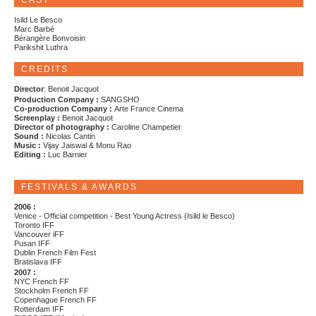
CAST
Isild Le Besco
Marc Barbé
Bérangère Bonvoisin
Parikshit Luthra
CREDITS
Director
: Benoit Jacquot
Production Company :
SANGSHO
Co-production Company :
Arte France Cinema
Screenplay :
Benoit Jacquot
Director of photography :
Caroline Champetier
Sound :
Nicolas Cantin
Music :
Vijay Jaiswal & Monu Rao
Editing :
Luc Barnier
FESTIVALS & AWARDS
2006 :
Venice - Official competition - Best Young Actress (Isild le Besco)
Toronto IFF
Vancouver iFF
Pusan IFF
Dublin French Film Fest
Bratislava IFF
2007 :
NYC French FF
Stockholm French FF
Copenhague French FF
Rotterdam IFF