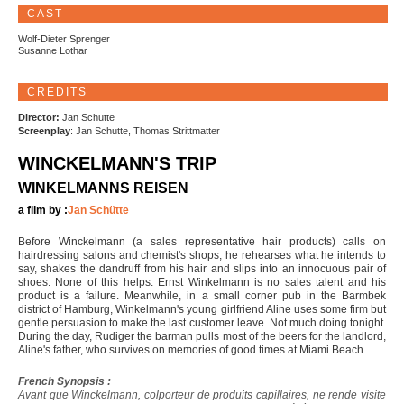
CAST
Wolf-Dieter Sprenger
Susanne Lothar
CREDITS
Director:
Jan Schutte
Screenplay
: Jan Schutte, Thomas Strittmatter
WINCKELMANN'S TRIP
WINKELMANNS REISEN
a film by :
Jan Schütte
Before Winckelmann (a sales representative hair products) calls on
hairdressing salons and chemist's shops, he rehearses what he intends to
say, shakes the dandruff from his hair and slips into an innocuous pair of
shoes. None of this helps. Ernst Winkelmann is no sales talent and his
product is a failure. Meanwhile, in a small corner pub in the Barmbek
district of Hamburg, Winkelmann's young girlfriend Aline uses some firm but
gentle persuasion to make the last customer leave. Not much doing tonight.
During the day, Rudiger the barman pulls most of the beers for the landlord,
Aline's father, who survives on memories of good times at Miami Beach.
French Synopsis :
Avant que Winckelmann, colporteur de produits capillaires, ne rende visite