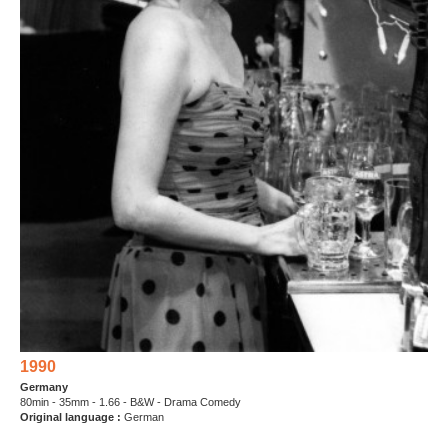
1990
Germany
80min - 35mm - 1.66 - B&W - Drama Comedy
Original language :
German