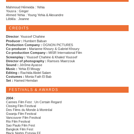
Mahmoud Hémeida : Yehia
Yousra : Ginger
Ahmed Yehia : Young Yehia & Alexandre
Lébléa : Jeanne
CREDITS
Director
: Youssef Chahine
Producer :
Humbert Balsan
Production Company :
OGNON PICTURES
Co-producer :
Marianne Khoury & Gabriel Khoury
Co-production Company :
MISR International Film
Screenplay :
Youssef Chahine & Khaled Youssef
Director of photography :
Ramses Maerzouk
Sound :
Jérôme Ayasse
Music :
Yehia El Mougy
Editing :
Rachida Abdel Salam
Costumes :
Monia Fath El Bab
Set :
Hamed Hemdan
FESTIVALS & AWARDS
2004
:
Cannes Film Fest : Un Certain Regard
Closing Film Festival
Des Films du Monde à Montréal
Gwanju Film Festival
Vancouver Film Festival
Rio Film Festival
Sao Paulo Film Fest
Bangkok Film Fest
Black Nights Estonia FF