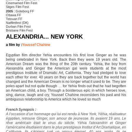
Cinemamed Film Fest
Sitges Film Fest
2005
: Goteborg FF
Ottawa FF
Tetouan FF
Natfilmfest (DK)
Durban Film Fest
Brisbane Film Fest
ALEXANDRIA... NEW YORK
a film by :
Youssef Chahine
Egyptian film director Yehia encounters his first love Ginger as he was
being celebrated in New York. Back then they were 19 years old. The
American Dream was the thing of the 20th century. Yehia, the boy from
Alexandria and Ginger the American gal were students at the most
prestigious Institute of Dramatic Art, California. They had pledged to love
each other for ever. 40 years on they are back together but the world has
changed and the American Dream is no longer what it used to be. They are
poles apart but not quite though … for Yehia finds out that he had begotten
an American child, a boy. Through a boisterous epic in which heroes love,
sing, dance, laugh and cry, Youssef Chahine reconsiders his past and his
ambiguous relationship to America which he loved so much
French Synopsis :
A l’occasion d’un hommage qui lui est rendu à New York, Yéhia, réalisateur
égyptien, retrouve Ginger, son amour de jeunesse. Ils avaient 19 ans. Le
rêve américain était le virus du siècle. Yéhia l'alexandrin et Ginger
l'américaine étudiaient dans le plus prestigieux Institut d’Art Dramatique, en
Californie. Ils s’étaient juré un amour éternel. 40 ans après, ils se