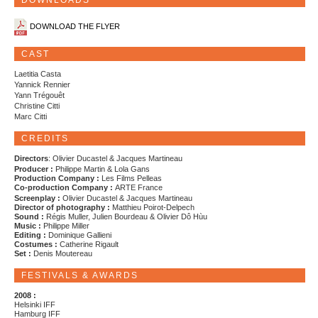
DOWNLOADS
DOWNLOAD THE FLYER
CAST
Laetitia Casta
Yannick Rennier
Yann Trégouêt
Christine Citti
Marc Citti
CREDITS
Directors
: Olivier Ducastel & Jacques Martineau
Producer :
Philippe Martin & Lola Gans
Production Company :
Les Films Pelleas
Co-production Company :
ARTE France
Screenplay :
Olivier Ducastel & Jacques Martineau
Director of photography :
Matthieu Poirot-Delpech
Sound :
Régis Muller, Julien Bourdeau & Olivier Dô Hùu
Music :
Philippe Miller
Editing :
Dominique Gallieni
Costumes :
Catherine Rigault
Set :
Denis Moutereau
FESTIVALS & AWARDS
2008 :
Helsinki IFF
Hamburg IFF