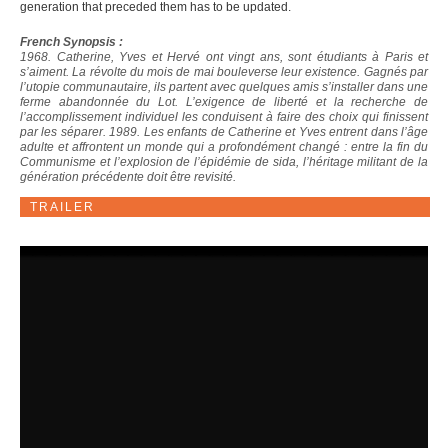
generation that preceded them has to be updated.
French Synopsis :
1968. Catherine, Yves et Hervé ont vingt ans, sont étudiants à Paris et
s’aiment. La révolte du mois de mai bouleverse leur existence. Gagnés par
l’utopie communautaire, ils partent avec quelques amis s’installer dans une
ferme abandonnée du Lot. L’exigence de liberté et la recherche de
l’accomplissement individuel les conduisent à faire des choix qui finissent
par les séparer. 1989. Les enfants de Catherine et Yves entrent dans l’âge
adulte et affrontent un monde qui a profondément changé : entre la fin du
Communisme et l’explosion de l’épidémie de sida, l’héritage militant de la
génération précédente doit être revisité.
TRAILER