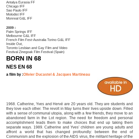
Antalya Eurasia FF
Chicago IFF
Sao Paulo IFF
Molodist IFF
Monreal G&L IFF
2009 :
Palm Springs IFF
Melbourne G&L IFF
French Film Fest-Australia Torino G&L IFF
Inside Out,
Toronto Lesbian and Gay Film and Video
Festival Zinegoak Film Festival (Spain)
BORN IN 68
NES EN 68
a film by :
Olivier Ducastel & Jacques Martineau
1968. Catherine, Yves and Hervé are 20 years old. They are students and
they love each other. The revolt in May turns their lives upside down. Filled
with a sense of communal utopia, along with a few friends, they move to an
abandoned farm in the Lot region. The need for freedom and personal
accomplishment leads them to make choices that end up taking them
separate ways. 1989. Catherine and Yves’ children are young adults and
affront a world that has changed profoundly: between the end of
Communism and the explosion of the AIDS virus, the militant heritage of the