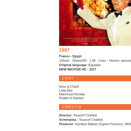
1997
France - Egypt
135min - 35mm/HD - 1.85 - Color - Historic advent
Original language :
Egyptian
NEW MASTER HD - 2017
CAST
Nour el Charif
Laïla Elwi
Mahmoud Hemida
Khaled el Nabawi
CREDITS
Director
: Youssef Chahine
Screenplay :
Youssef Chahine
Producer
: Humbert Balsan (Ognon Pictures), MI