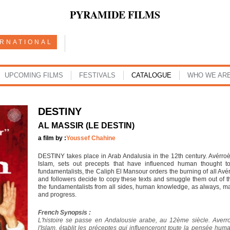
PYRAMIDE FILMS
ERNATIONAL
UPCOMING FILMS
FESTIVALS
CATALOGUE
WHO WE AR
DESTINY
AL MASSIR (LE DESTIN)
a film by :
Youssef Chahine
DESTINY takes place in Arab Andalusia in the 12th century. Avérroès
Islam, sets out precepts that have influenced human thought to
fundamentalists, the Caliph El Mansour orders the burning of all Avér
and followers decide to copy these texts and smuggle them out of the
the fundamentalists from all sides, human knowledge, as always, m
and progress.
French Synopsis :
L'histoire se passe en Andalousie arabe, au 12ème siècle. Averro
l'Islam, établit les préceptes qui influenceront toute la pensée hu