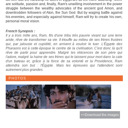
are solitude, passion and, finally, Ram's unwilling involvement in the power
struggle between the wealthy advocates of the ancient god Amon, and
downtrodden followers of Aton, the Sun God. But by waging battle against
his enemies, and especially against himself, Ram will try to create his own,
personal moral vision.
French Synopsis :
Il y a trois mille ans, Ram, fils d'une tribu très pauvre vivant sur une terre
aride, rêve de transformer sa vie. Il étouffe au milieu de ses frères frustres
qui, par jalousie et cupidité, en arrivent à vouloir le tuer. L'Égypte des
Pharaons est à cette époque le centre de la civilisation. C'est donc là qu'il
rêve de partir pour apprendre. Malgré les réticences de son père qui
l'adore, malgré la haine de ses frères qui le laissent pour mort dans la cale
d'un bateau et, grâce à la force de sa volonté et la Providence, Ram
atteindra son but : l'Égypte. Mais les épreuves qui l'attendent sont
autrement plus grandes.
PHOTOS
>>Download the images