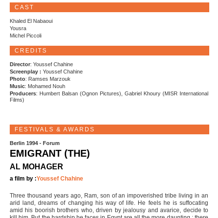
CAST
Khaled El Nabaoui
Yousra
Michel Piccoli
CREDITS
Director
: Youssef Chahine
Screenplay :
Youssef Chahine
Photo
: Ramses Marzouk
Music
: Mohamed Nouh
Producers
: Humbert Balsan (Ognon Pictures), Gabriel Khoury (MISR International
Films)
FESTIVALS & AWARDS
Berlin 1994 - Forum
EMIGRANT (THE)
AL MOHAGER
a film by :
Youssef Chahine
Three thousand years ago, Ram, son of an impoverished tribe living in an
arid land, dreams of changing his way of life. He feels he is suffocating
amid his boorish brothers who, driven by jealousy and avarice, decide to
kill him. But the hardship he faces in Egypt are all the more daunting : there