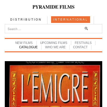
PYRAMIDE FILMS
DISTRIBUTION
INTERNATIONAL
NEW FILMS
UPCOMING FILMS
FESTIVALS
CATALOGUE
WHO WE ARE
CONTACT