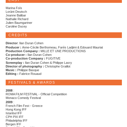
CAST
Marina Foïs
Lorànt Deutsch
Jeanne Balibar
Nathalie Richard
Julien Baumgartner
Caroline Ducey
CREDITS
Director
: Ilan Duran Cohen
Producer :
Anne-Cécile Berthomeau, Farès Ladjimi & Edouard Mauriat
Production Company :
MILLE ET UNE PRODUCTIONS
Co-producer :
Ilan Duran Cohen
Co-production Company :
FUGITIVE
Screenplay :
Ilan Duran Cohen & Philippe Lasry
Director of photography :
Christophe Graillot
Music :
Philippe Basque
Editing :
Fabrice Rouaud
FESTIVALS & AWARDS
2008
:
ROMA FILM FESTIVAL - Official Competition
Monaco Comedy Festival
2009
:
French Film Fest - Greece
Hong Kong IFF
Istanbul IFF
CPH PIX IFF
Philadelphia IFF
Bergen IFF