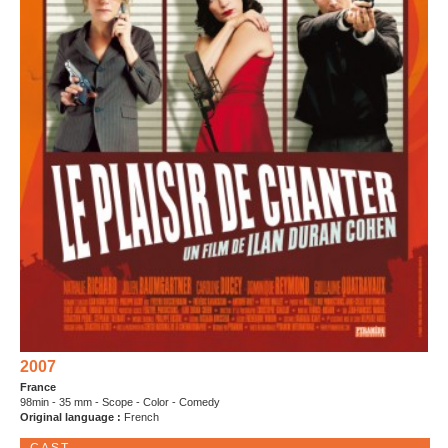
2007
France
98min - 35 mm - Scope - Color - Comedy
Original language :
French