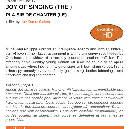
French Film Fest UK
JOY OF SINGING (THE )
PLAISIR DE CHANTER (LE)
a film by :
Ilan Duran Cohen
Muriel and Philippe work for an intelligence agency and form an unlikely
pair of lovers. Their latest assignment is to find a memory stick hidden by
Constance, the widow of a recently murdered uranium trafficker. This
strangely naïve, wealthy young woman will lead the couple to an opera
singing class where they run into other spies with bewitching voices. In this
urban spy comedy, everyone finally gets to sing, bodies intermingle and
hearts are chasing one another.
French Synopsis :
Agents des services secrets, Muriel et Philippe forment un improbable duo
amoureux. Dans leur nouvelle mission, ils sont chargés de mettre la main
sur une clé usb cachée par Constance, la veuve d'un trafiquant d'uranium
fraîchement assassiné. Cette jeune bourgeoise étrangement ingénue
conduira le duo dans un cours de chant lyrique où s'entremêlent d'autres
espions aux voix ensorcelantes. Dans cette comédie d'espionnage, les
cordes vocales se libèrent, les corps se débrident et les âmes se
poursuivent.
TRAILER