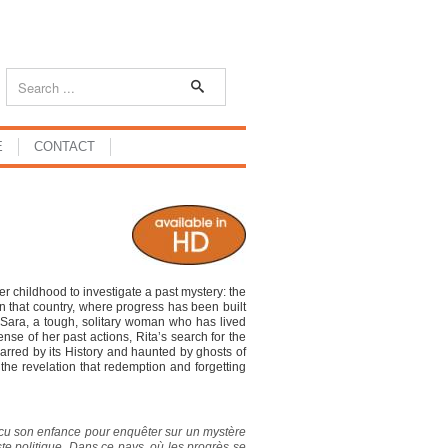
E
CONTACT
her childhood to investigate a past mystery: the
 In that country, where progress has been built
, Sara, a tough, solitary woman who has lived
nse of her past actions, Rita’s search for the
arred by its History and haunted by ghosts of
the revelation that redemption and forgetting
 vécu son enfance pour enquêter sur un mystère
iste politique. Dans ce pays, où les progrès se