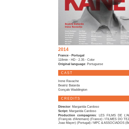
2014
France - Portugal
118min - HD - 2.35 - Color
Original language
: Portuguese
CAST
Irene Ravache
Beatriz Batarda
Gonçalo Waddington
CREDITS
Director
: Margarida Cardoso
Script:
Margarida Cardoso
Production compagnies
: LES FILMS DE L'A
(François d'Artemare) (France) / FILMES DO TEJ
Joao Mayer) (Portugal) / MPC & ASSOCIADOS (Br