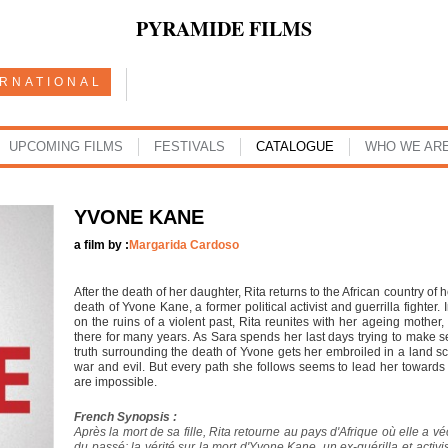
PYRAMIDE FILMS
ERNATIONAL
UPCOMING FILMS
FESTIVALS
CATALOGUE
WHO WE AR
YVONE KANE
a film by :
Margarida Cardoso
After the death of her daughter, Rita returns to the African country of 
death of Yvone Kane, a former political activist and guerrilla fighter.
on the ruins of a violent past, Rita reunites with her ageing mother
there for many years. As Sara spends her last days trying to make se
truth surrounding the death of Yvone gets her embroiled in a land sc
war and evil. But every path she follows seems to lead her towards 
are impossible.
French Synopsis :
Après la mort de sa fille, Rita retourne au pays d'Afrique où elle a
du passé: la vérité sur la mort d'Yvone Kane, un ex-guérilla et activ