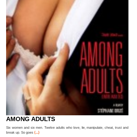
AMONG ADULTS
Six women and six men. Twelve adults who love, lie, manipulate, cheat, trust and
(...)
break up. So goes