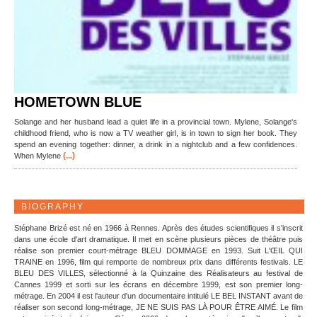
HOMETOWN BLUE
Solange and her husband lead a quiet life in a provincial town. Mylene, Solange's
childhood friend, who is now a TV weather girl, is in town to sign her book. They
spend an evening together: dinner, a drink in a nightclub and a few confidences.
(...)
When Mylene
BIOGRAPHY
Stéphane Brizé est né en 1966 à Rennes. Après des études scientifiques il s'inscrit
dans une école d'art dramatique. Il met en scène plusieurs pièces de théâtre puis
réalise son premier court-métrage BLEU DOMMAGE en 1993. Suit L'ŒIL QUI
TRAINE en 1996, film qui remporte de nombreux prix dans différents festivals. LE
BLEU DES VILLES, sélectionné à la Quinzaine des Réalisateurs au festival de
Cannes 1999 et sorti sur les écrans en décembre 1999, est son premier long-
métrage. En 2004 il est l'auteur d'un documentaire intitulé LE BEL INSTANT avant de
réaliser son second long-métrage, JE NE SUIS PAS LÀ POUR ÊTRE AIMÉ. Le film