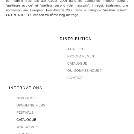
est nominé trois fois aux César 2006 dans les catégories "meilleur acteur",
"meilleure actrice" et "meilleur second rôle masculin". Il reçoit également une
nomination aux European Film Awards 2006 dans la catégorie "meilleur acteur".
ENTRE ADULTES est son troisième long-métrage.
DISTRIBUTION
A L'AFFICHE
PROCHAINEMENT
CATALOGUE
QUI SOMMES NOUS ?
CONTACT
INTERNATIONAL
NEW FILMS
UPCOMING FILMS
FESTIVALS
CATALOGUE
WHO WE ARE
CONTACT